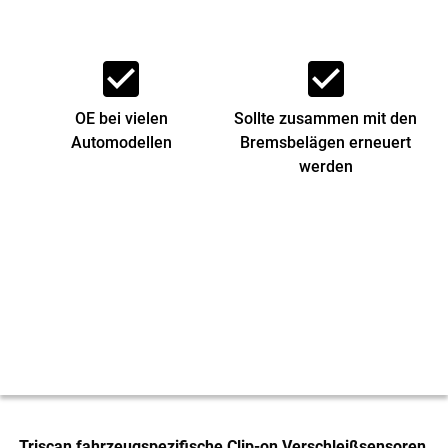
check_box
check_box
OE bei vielen
Sollte zusammen mit den
Automodellen
Bremsbelägen erneuert
werden
Triscan fahrzeugspezifische Clip-on Verschleißsensoren