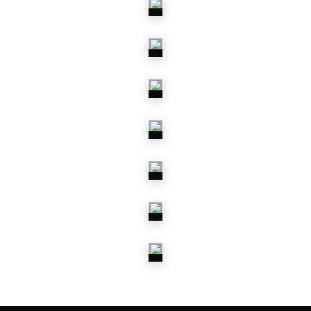
SENSOREN
BREMSBELÄGE
UND BACKEN
BREMSHYDRAULIK
BREMS-
MONTAGESÄTZE
BREMSSCHEIBEN
& TROMMELN
BREMSSCHLÄUCHE
BREMSSEILE
SPRITZBLECHE