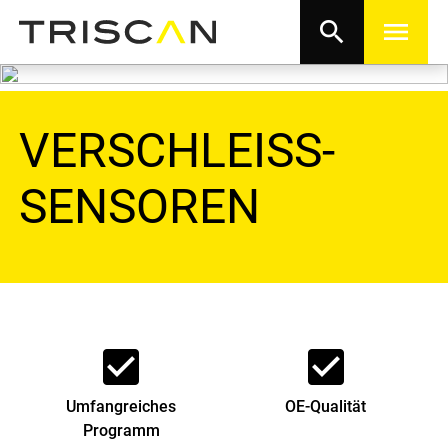
search
menu
VERSCHLEISS-
SENSOREN
check_box
check_box
Umfangreiches
OE-Qualität
Programm