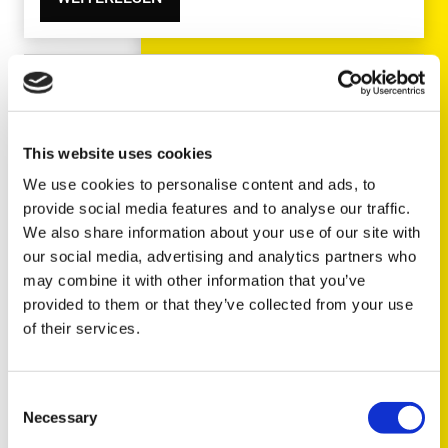
TECH NEWS
2016
Alle Bremsenteile von ein und
This website uses cookies
demselben Lieferanten
We use cookies to personalise content and ads, to
provide social media features and to analyse our traffic.
Dank der zahlreichen Programmerweiterungen der
We also share information about your use of our site with
letzten Jahre im Bereich Bremssysteme ist
our social media, advertising and analytics partners who
Triscan…
may combine it with other information that you’ve
provided to them or that they’ve collected from your use
of their services.
Consent
Necessary
Selection