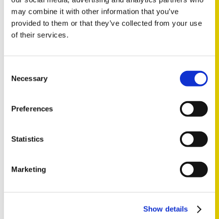
Produkte
may combine it with other information that you’ve
provided to them or that they’ve collected from your use
Obwohl wir im Laufe der Jahre unsere
of their services.
Lagerkapazität mehrfach erweitert und optimiert
haben, sind…
Consent
Necessary
Selection
Preferences
Statistics
Marketing
WEITERLESEN
Show details