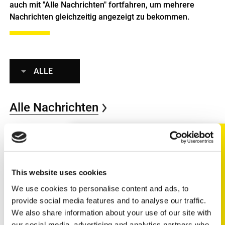
auch mit "Alle Nachrichten" fortfahren, um mehrere
Nachrichten gleichzeitig angezeigt zu bekommen.
ALLE
Alle Nachrichten
This website uses cookies
CORPORATE NEWS
2026
We use cookies to personalise content and ads, to
provide social media features and to analyse our traffic.
Optimierung des Lagerlayouts
We also share information about your use of our site with
schafft Platz für Triscan SELECT-
our social media, advertising and analytics partners who