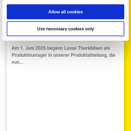
CORPORATE NEWS
Allow all cookies
2026
Neuer Mitarbeiter in der
Use necessary cookies only
Produktabteilung von Triscan
Am 1. Juni 2026 begann Lasse Therkildsen als
Produktmanager in unserer Produktabteilung, die
nun…