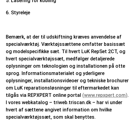
5. Låsering for kobling
6. Styreleje
Bemærk, at der til udskiftning kræves anvendelse af
specialværktøj. Værktøjssættene omfatter basissæt
og modelspecifikke sæt. Til hvert LuK RepSet 2CT, og
hvert specialværktøjssæt, medfølger detaljerede
oplysninger om teknologien og installationen på otte
sprog. Informationsmaterialet og yderligere
oplysninger, installationsvideoer og tekniske brochurer
om LuK reparationsløsninger til eftermarkedet kan
tilgås via REPXPERT online portal
(
www.repxpert.com
)
.
I vores webkatalog – triweb.triscan.dk – har vi under
hvert af sættene angivet information om hvilke
specialværktøjssæt, som skal benyttes.