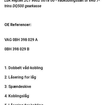
LuK RepSet 2CT #602 0018 00 - vådkoblingssæt til VAG 7-
trins DQ500 gearkasse
OE Referencer:
VAG
0BH 398 029 A
0BH 398 029 B
1. Dobbelt våd-kobling
2. Låsering for låg
3. Spændeskive
4. Koblingslåg