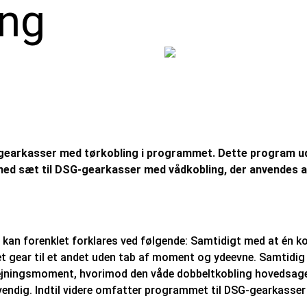
ing
G-gearkasser med tørkobling i programmet. Dette program u
ed sæt til DSG-gearkasser med vådkobling, der anvendes a
kan forenklet forklares ved følgende: Samtidigt med at én k
ra et gear til et andet uden tab af moment og ydeevne. Samti
drejningsmoment, hvorimod den våde dobbeltkobling hovedsag
vendig. Indtil videre omfatter programmet til DSG-gearkasser 