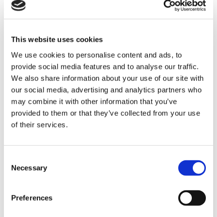
VAG 7-växlad DQ500 växellåda
OE Referenser:
This website uses cookies
We use cookies to personalise content and ads, to
provide social media features and to analyse our traffic.
VAG
0BH 398 029 A
We also share information about your use of our site with
0BH 398 029 B
our social media, advertising and analytics partners who
may combine it with other information that you’ve
provided to them or that they’ve collected from your use
of their services.
1. Dubbel våtkoppling
2. Låsring till lock
Consent
3. Bricka
Necessary
Selection
4. Kopplingslock
Preferences
5. Låsring till koppling