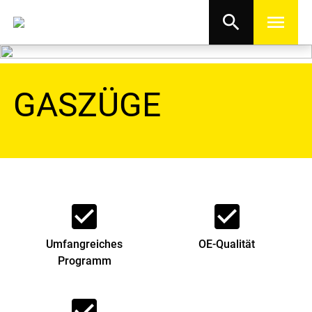
search
menu
GASZÜGE
check_box
check_box
Umfangreiches
OE-Qualität
Programm
check_box