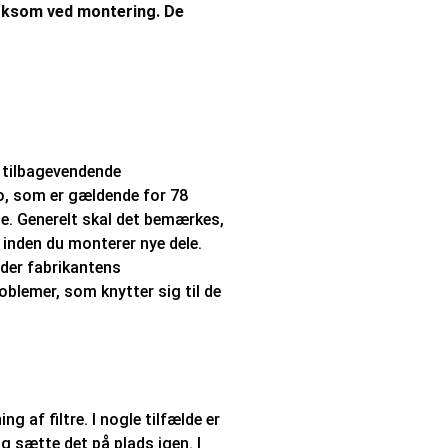
rksom ved montering. De
e tilbagevendende
o, som er gældende for 78
ine. Generelt skal det bemærkes,
, inden du monterer nye dele.
lder fabrikantens
oblemer, som knytter sig til de
g af filtre. I nogle tilfælde er
g sætte det på plads igen. I