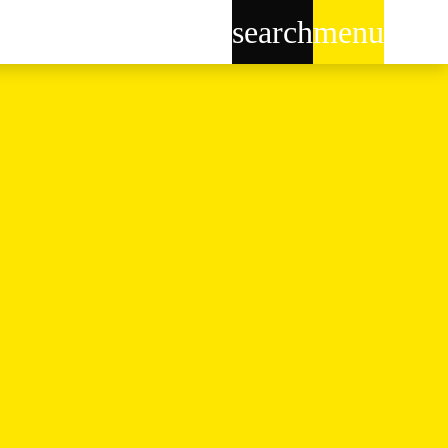
search
menu