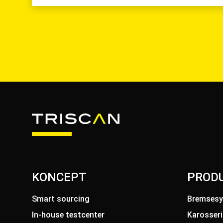
KONCEPT
PROD
Smart sourcing
Bremses
In-house testcenter
Karosseri