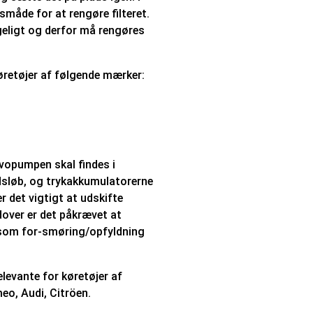
måde for at rengøre filteret.
ngeligt og derfor må rengøres
køretøjer af følgende mærker:
ervopumpen skal findes i
dsløb, og trykakkumulatorerne
er det vigtigt at udskifte
over er det påkrævet at
l som for-smøring/opfyldning
levante for køretøjer af
o, Audi, Citröen.