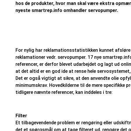
hos de produkter, hvor man skal være ekstra opmæ
nyeste smartrep.info omhandler servopumper.
For nylig har reklamationsstatistikken kunnet afslør
reklamationer vedr. servopumper. 17 nye smartrep.inf
referencer, er derfor blevet udarbejdet og lagt ud onl
at det altid er en god ide at rense hele servosystemet
Det er også vigtigt at sikre, at den anvendte olie opfy
minimumskrav. Hovedkilderne til de mere specifikke pr
tidligere nævnte referencer, kan inddeles i tre:
Filter
Et tilbagevendende problem er rengøring eller udskiftnin
det et spørgsmål om at tage filteret ud, rengøre det o