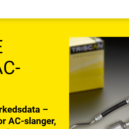
E
AC-
rkedsdata –
r AC-slanger,