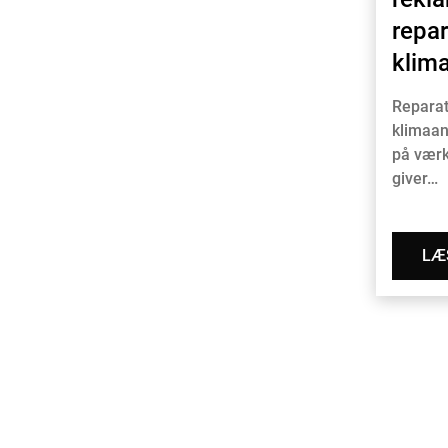
repar
klim
Reparat
klimaan
på værk
giver…
LÆ