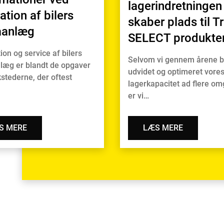
lagerindretningen
ation af bilers
skaber plads til T
aanlæg
SELECT produkte
ion og service af bilers
Selvom vi gennem årene b
læg er blandt de opgaver
udvidet og optimeret vore
stederne, der oftest
lagerkapacitet ad flere o
er vi…
S MERE
LÆS MERE