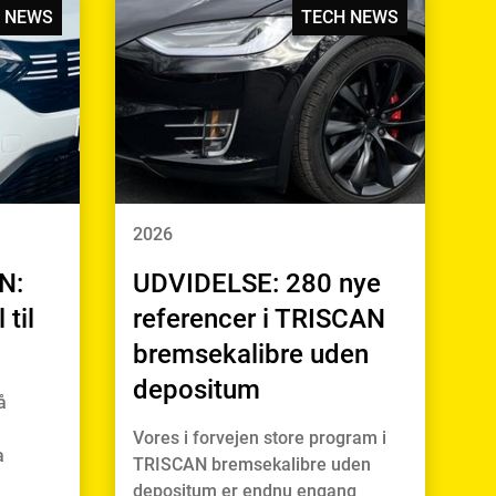
 NEWS
TECH NEWS
2026
N:
UDVIDELSE: 280 nye
til
referencer i TRISCAN
bremsekalibre uden
depositum
å
Vores i forvejen store program i
a
TRISCAN bremsekalibre uden
depositum er endnu engang