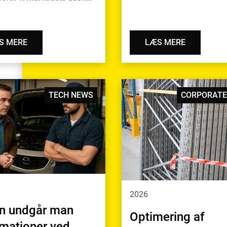
S MERE
LÆS MERE
TECH NEWS
CORPORATE
2026
n undgår man
Optimering af
amationer ved