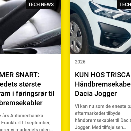
TECH NEWS
TECH
2026
MER SNART:
KUN HOS TRISCA
edets største
Håndbremsekabel 
am i føringsrør til
Dacia Jogger
bremsekabler
Vi kan nu som de eneste p
eftermarkedet tilbyde
e års Automechanika
håndbremsekablet til Daci
 Frankfurt til september,
Jogger. Med tilføjelsen…
cerer vi markedets uden…