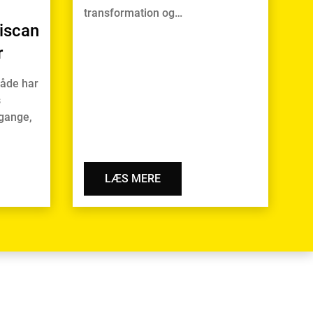
transformation og…
riscan
r
åde har
s
mgange,
LÆS MERE