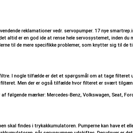
evendende reklamationer vedr. servopumper. 17 nye smartrep.in
et altid er en god ide at rense hele servosystemet, inden du m
e til de mere specifikke problemer, som knytter sig til de tid
ltre. I nogle tilfælde er det et spørgsmål om at tage filteret 
teret. Men der er også tilfælde hvor filteret er svært tilgæn
øjer af følgende mærker: Mercedes-Benz, Volkswagen, Seat, For
umpen skal findes i trykakkumulatoren. Pumperne kan have et e
e trykakkumulatoren, når servopumpen udskiftes. Derudover er d