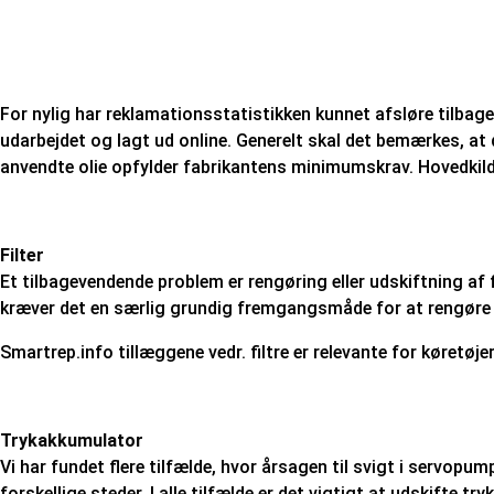
For nylig har reklamationsstatistikken kunnet afsløre tilbag
udarbejdet og lagt ud online. Generelt skal det bemærkes, at d
anvendte olie opfylder fabrikantens minimumskrav. Hovedkildern
Filter
Et tilbagevendende problem er rengøring eller udskiftning af fi
kræver det en særlig grundig fremgangsmåde for at rengøre fil
Smartrep.info tillæggene vedr. filtre er relevante for køret
Trykakkumulator
Vi har fundet flere tilfælde, hvor årsagen til svigt i servop
forskellige steder. I alle tilfælde er det vigtigt at udskift