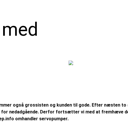
 med
mmer også grossisten og kunden til gode. Efter næsten to å
for nedadgående. Derfor fortsætter vi med at fremhæve de s
p.info omhandler servopumper.