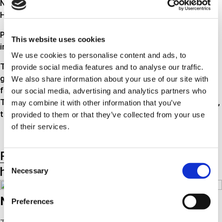
Nissan, Peugeot, Renault, Saab, Seat, Toyota, Volvo,
Hyundai, Daewoo.
Programmet innehåller uteslutande fullständiga sats, där
This website uses cookies
innehållet är i linje med OEM tändkablar.
We use cookies to personalise content and ads, to
Tändkablar från Triscan står för överlägsen kvalitet vad
provide social media features and to analyse our traffic.
gäller ledningsförmåga, värmetålighet, avskärmning mot
We also share information about your use of our site with
fukt, radiostörningar, motstånd, osv. Också därför är
our social media, advertising and analytics partners who
Triscans tändkablar certifierade inom många olika områden,
may combine it with other information that you’ve
till exempel ISO 9001, FORD Q1, DIN 72550, EEC 72245.
provided to them or that they’ve collected from your use
of their services.
Produkt-undergrupper
Produkt-
Consent
huvudgrupper
Necessary
Selection
Nedladdningar
Preferences