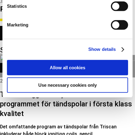
Triscan broschyr sensor program S
Statistics
RELATERADE NYHETER
Marketing
ALLA
Se alla nyheter
Show details
TECH NEWS
Allow all cookies
2015
Use necessary cookies only
Triscan lägger till nya referenser till
programmet för tändspolar i första klass
kvalitet
Det omfattande program av tändspolar från Triscan
inkluderar både block ignition coils, pencil…