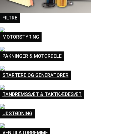
FILTRE
MOTORSTYRING
PAKNINGER & MOTORDELE
STARTERE OG GENERATORER
TANDREMSSÆT & TAKTKÆDESÆT
UDSTØDNING
VENTILATORREMME