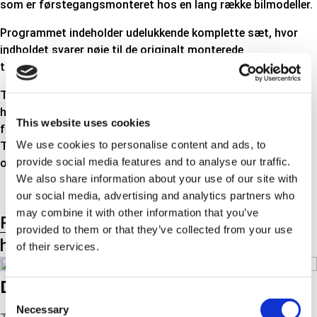
som er førstegangsmonteret hos en lang række bilmodeller.
Programmet indeholder udelukkende komplette sæt, hvor
indholdet svarer nøje til de originalt monterede
tændkabelsæt.
Tændkabelsæt fra Triscan står for overlegen kvalitet med
hensyn til ledeevne, varmebestandighed, afskærmning mod
This website uses cookies
fugt, radiostøjdæmpning, modstand o.s.v. Også derfor er
We use cookies to personalise content and ads, to
Triscans tændkabler certificeret på mange forskellige
provide social media features and to analyse our traffic.
områder, f.eks. ISO 9001, FORD Q1, DIN 72550, EEC 72245.
We also share information about your use of our site with
our social media, advertising and analytics partners who
may combine it with other information that you’ve
Produkt-undergrupper
Produkt-
provided to them or that they’ve collected from your use
hovedgrupper
of their services.
Downloads
Consent
Necessary
Selection