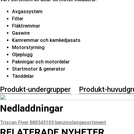
Avgassystem
Filter
Fläktremmar
Gaswire
Kamremmar och kamkedjasats
Motorstyrning
Oljeplugg
Pakningar och motordelar
Startmotor & generator
Tänddelar
Produkt-undergrupper
Produkt-huvudgr
Nedladdningar
Triscan Flyer 880545105 benzinslangesortiment
RELATERADE NYHETER