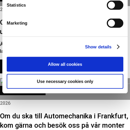
Statistics
2026
Optimering av lagerlayouten skapar
Marketing
utrymme för Triscan SELECT-produkter
Även om vi både har utökat och optimerat vår
Show details
lagringskapacitet flera gånger genom åren, har vi…
Allow all cookies
LÄS MER
Use necessary cookies only
CORPORATE NEWS
2026
Om du ska till Automechanika i Frankfurt,
kom gärna och besök oss på vår monter