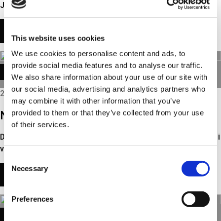
Jølver som biltekniker med ansvar för…
LÄS MER
This website uses cookies
We use cookies to personalise content and ads, to
provide social media features and to analyse our traffic.
CORPORATE NEWS
We also share information about your use of our site with
our social media, advertising and analytics partners who
2026
may combine it with other information that you’ve
provided to them or that they’ve collected from your use
Nyanställd på Triscans produktavdelning
of their services.
Den 1 juni 2026 började Lasse Therkildsen som produktchef i
vår produktavdelning, som nu har åtta…
Consent
Necessary
Selection
LÄS MER
Preferences
CORPORATE NEWS