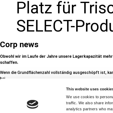
Platz für Tris
SELECT-Prod
Corp news
Obwohl wir im Laufe der Jahre unsere Lagerkapazität mehrf
schaffen.
Wenn die Grundflächenzahl vollständig ausgeschöpft ist, kan
bei.
This website uses cookie
We use cookies to personal
Indem wir den Großteil eines bestehenden Lagers in ein dic
traffic. We also share info
diesem Manöver erhalten wir auch die Möglichkeit, Paletten
analytics partners who may
schaffen wir eine bessere Nutzung und besseren Platz für d