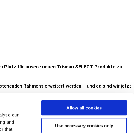
 um Platz für unsere neuen Triscan SELECT-Produkte zu
stehenden Rahmens erweitert werden – und da sind wir jetzt
Allow all cookies
alyse our
zität für die Massenlagerung um ca. 800 Palettenplätze. Mit
ing and
Use necessary cookies only
wandeln. Durch Neupositionierung und weitere Verdichtung
r that