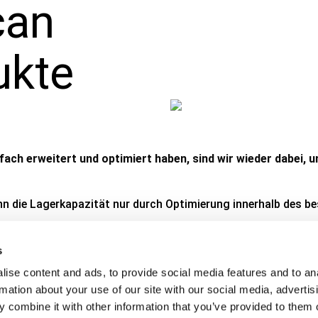
can
ukte
ach erweitert und optimiert haben, sind wir wieder dabei,
n die Lagerkapazität nur durch Optimierung innerhalb des be
s
ise content and ads, to provide social media features and to an
ht gepacktes Massenlager umwandeln, erhöhen wir unsere Kapa
rmation about your use of our site with our social media, advertis
plätze in unseren anderen Hallen in Kommissionsplätze umzu
 combine it with other information that you’ve provided to them o
ie neuen Triscan SELECT Produkte
.