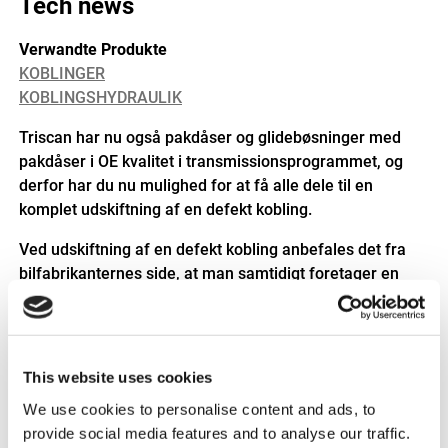
Tech news
Verwandte Produkte
KOBLINGER
KOBLINGSHYDRAULIK
Triscan har nu også pakdåser og glidebøsninger med
pakdåser i OE kvalitet i transmissionsprogrammet, og
derfor har du nu mulighed for at få alle dele til en
komplet udskiftning af en defekt kobling.
Ved udskiftning af en defekt kobling anbefales det fra
bilfabrikanternes side, at man samtidigt foretager en
udskiftning af både pakdåse og glidebøsning. På den
måde minimerer man bilejerens risiko for, at den ny-
monterede kobling bliver ødelagt efter ganske kort tid på
grund af lækage fra utæt pakdåse eller glidebøsning.
This website uses cookies
Pakdåser og glidebøsninger med mange kilometer på
We use cookies to personalise content and ads, to
bagen bliver også over tid fyldt med urenheder, og udgør
provide social media features and to analyse our traffic.
derfor også en risiko for utætheder i koblingssystemet.