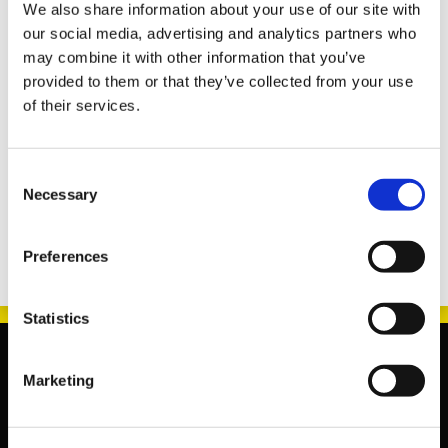
We also share information about your use of our site with
Ved udskiftning af pakdåse og glidebøsninger sikrer
our social media, advertising and analytics partners who
man, at gearkasseolien ikke lækker, og man undgår
may combine it with other information that you’ve
dermed uoprettelige skader på koblingen.
provided to them or that they’ve collected from your use
of their services.
Triscan tilbyder nu 90 pakdåser og 24 glidebøsninger i
transmissions-programmet. Alle pakdåser og
glidebøsninger med pakdåser er i sædvanlig OE kvalitet,
Consent
og kan bestilles via Triscans TriWeb.
Necessary
Selection
Preferences
Statistics
Marketing