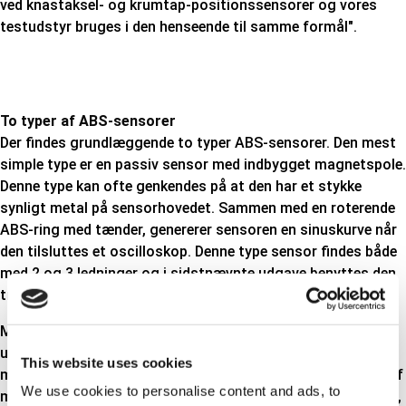
ved knastaksel- og krumtap-positionssensorer og vores
testudstyr bruges i den henseende til samme formål".
To typer af ABS-sensorer
Der findes grundlæggende to typer ABS-sensorer. Den mest
simple type er en passiv sensor med indbygget magnetspole.
Denne type kan ofte genkendes på at den har et stykke
synligt metal på sensorhovedet. Sammen med en roterende
ABS-ring med tænder, genererer sensoren en sinuskurve når
den tilsluttes et oscilloskop. Denne type sensor findes både
med 2 og 3 ledninger og i sidstnævnte udgave benyttes den
tredje ledning udelukkende til støjisolering.
Mekanikere fejlsøger ofte på passive ABS-sensorer ved
udelukkende at måle modstanden i sensoren ved hjælp af et
This website uses cookies
multimeter. Men i virkeligheden kræver det også en måling af
We use cookies to personalise content and ads, to
magnetspolens evne til at generere et magnetfelt/induktion,