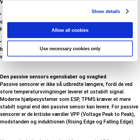
VIDSTE DU AT:
Show details
• Alle producenter af OE sensorer benytter sig af hall effekt
chips fremstillet af enten Allegro, Infinion, Melexis eller
Honeywell?
Allow all cookies
• Vi bruger originale hall effekt chips i vores sensorer? Ved
Use necessary cookies only
hjælp af røntgenfotografering fastlægger vi fabrikat og
varenummer på chippen i den originale sensor.
Den passive sensors egenskaber og svaghed
Passive sensorer er ikke så udbredte længere, fordi de ved
store temperatursvingninger leverer et ustabilt signal.
Moderne hjælpesystemer som ESP, TPMS kræver et mere
stabilt signal end den passive sensor kan levere. For passive
sensorer er de kritiske værdier VPP (Voltage Peak to Peak),
modstanden og induktionen (Rising Edge og Falling Edge).