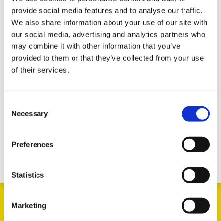
enkeltvist - men det har vi nu lavet om på.
provide social media features and to analyse our traffic.
We also share information about your use of our site with
our social media, advertising and analytics partners who
may combine it with other information that you’ve
Triscan #8140 10920 – komplet håndbremsebeslag med
provided to them or that they’ve collected from your use
alle nødvendige dele.
of their services.
Vores repset med varenummeret 8140 10920 indeholder
nemlig samtlige beslag, bolte, møtrikker, fjedre osv. som
Consent
Necessary
er nødvendige for at sikre en korrekt og holdbar
Selection
reparation af håndbremsesystemets kabeltræk.
Preferences
Statistics
Marketing