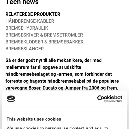
Tech news
RELATEREDE PRODUKTER
HÅNDBREMSE-KABLER
BREMSEHYDRAULIK
BREMSESKIVER & BREMSETROMLER
BREMSEKLODSER & BREMSEBAKKER
BREMSESLANGER
Så er der godt nyt til alle mekanikere, der med
mellemrum får til opgave at udskifte
håndbremsebeslaget og -armen, som forbinder det
forreste og bageste håndbremsekabel på de populære
varevogne Boxer, Ducato og Jumper fra 2006 og frem.
Hele anordningen, der lever et meget udsat liv og ofte
stopper med at fungere på grund af korrosion, bør i
udgangspunktet altid skiftes, når håndbremsekablerne
This website uses cookies
skiftes for at sikre stabil drift. Hidtil har det kun været
muligt at bestille de nødvendige dele originalt og
We use cookies to personalise content and ads, to