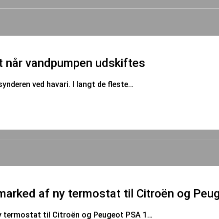
et når vandpumpen udskiftes
nderen ved havari. I langt de fleste…
rmarked af ny termostat til Citroën og Peu
ny termostat til Citroën og Peugeot PSA 1…