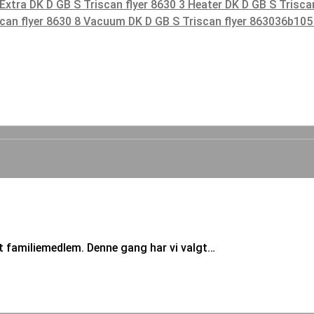
 Extra DK D GB S
Triscan flyer 8630 3 Heater DK D GB S
Trisca
scan flyer 8630 8 Vacuum DK D GB S
Triscan flyer 863036b10
 familiemedlem. Denne gang har vi valgt…