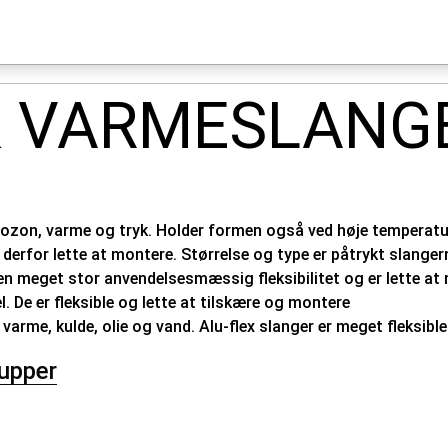
& VARMESLANG
, ozon, varme og tryk. Holder formen også ved høje temperat
og derfor lette at montere. Størrelse og type er påtrykt slange
 en meget stor anvendelsesmæssig fleksibilitet og er lette at
 De er fleksible og lette at tilskære og montere
arme, kulde, olie og vand. Alu-flex slanger er meget fleksib
upper