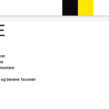
E
urer
rne
 montere
le og bevarer faconen