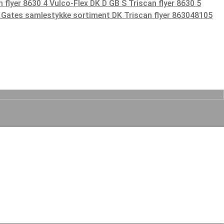
n flyer 8630 4 Vulco-Flex DK D GB S
Triscan flyer 8630 5
5 Gates samlestykke sortiment DK
Triscan flyer 863048105