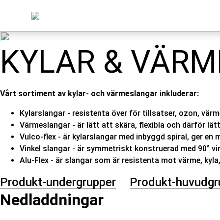
KYLAR & VÄR
Vårt sortiment av kylar- och värmeslangar inkluderar:
Kylarslangar - resistenta över för tillsatser, ozon, vä
Värmeslangar - är lätt att skära, flexibla och därför lät
Vulco-flex - är kylarslangar med inbyggd spiral, ger en m
Vinkel slangar - är symmetriskt konstruerad med 90° vin
Alu-Flex - är slangar som är resistenta mot värme, kyla,
Produkt-undergrupper
Produkt-huvudgr
Nedladdningar