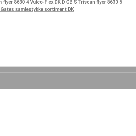
n flyer 8630 4 Vulco-Flex DK D GB S
Triscan flyer 8630 5
5 Gates samlestykke sortiment DK