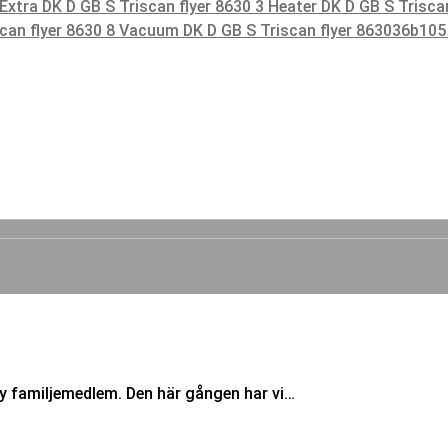
 Extra DK D GB S
Triscan flyer 8630 3 Heater DK D GB S
Trisca
scan flyer 8630 8 Vacuum DK D GB S
Triscan flyer 863036b10
y familjemedlem. Den här gången har vi…