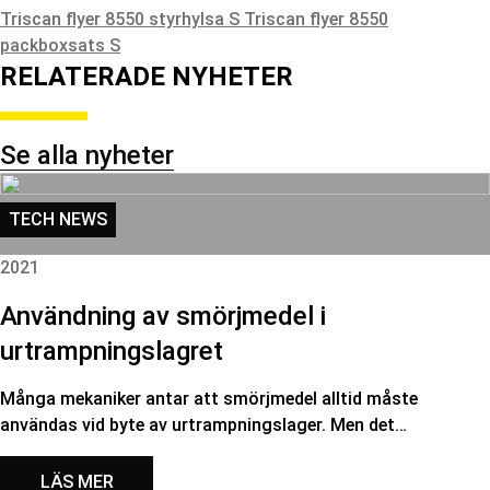
Triscan flyer 8550 styrhylsa S
Triscan flyer 8550
packboxsats S
RELATERADE NYHETER
Se alla nyheter
TECH NEWS
2021
Användning av smörjmedel i
urtrampningslagret
Många mekaniker antar att smörjmedel alltid måste
användas vid byte av urtrampningslager. Men det…
LÄS MER