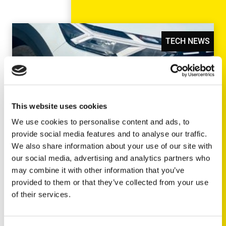
TECH NEWS
This website uses cookies
We use cookies to personalise content and ads, to
provide social media features and to analyse our traffic.
2026
We also share information about your use of our site with
ENDAST PÅ TRISCAN:
our social media, advertising and analytics partners who
may combine it with other information that you’ve
Handbromswire för Dacia Jogger
provided to them or that they’ve collected from your use
of their services.
Vi är nu den enda på eftermarknaden som
erbjuder handbromswiren till Dacia Jogger. Med
tillägget av…