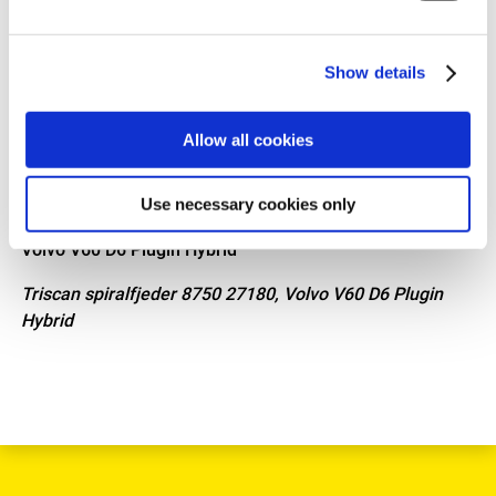
Triscan spiralfjeder 8750 27179, Volvo V60 D6 Plugin
Show details
Hybrid
Allow all cookies
Use necessary cookies only
Triscan spiralfjeder 8750 27180, Volvo V60 D6 Plugin
Hybrid