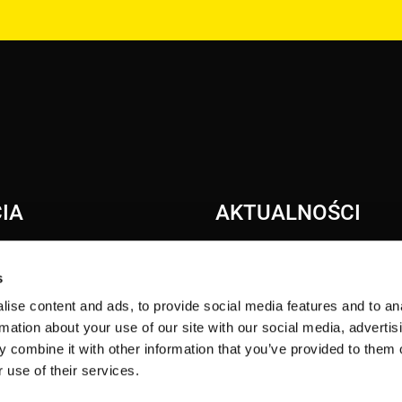
IA
AKTUALNOŚCI
NTNE ŹRÓDŁO CZĘŚCI
s
ZNE CENTRUM TESTOWE
ise content and ads, to provide social media features and to an
P.INFO
rmation about your use of our site with our social media, advertis
 TRICON
 combine it with other information that you’ve provided to them o
 use of their services.