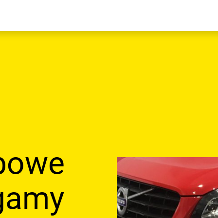
ubowe
 gamy