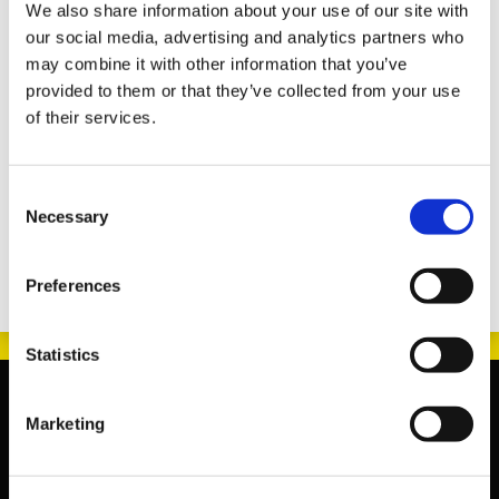
program mht. programdækning, data- og
We also share information about your use of our site with
produktkvalitet
our social media, advertising and analytics partners who
Triscan niveausensorer – til indstilling af
may combine it with other information that you’ve
undervogn og forlygter
provided to them or that they’ve collected from your use
Triscan styrerør til håndbremsekabler - helt
of their services.
enestående program mht. programdækning, data-
og produktkvalitet
Consent
Vi håber at se dig.
Necessary
Selection
Preferences
Statistics
Marketing