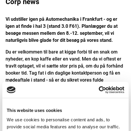
Corp news
Vi udstiller igen på Automechanika i Frankfurt - og er
igen at finde i hal 3 (stand 3.0 F61). Planlægger du at
besøge messen mellem den 8.-12. september, vil vi
naturligvis blive glade for dit besøg på vores stand.
Du er velkommen til bare at kigge forbi til en snak om
nyheder, en kop kaffe eller en vand. Men da vi oftest er
travlt optaget, vil vi sætte stor pris på, om du på forhånd
booker tid. Tag fat i din daglige kontaktperson og få en
mødeaftale i stand - så er du sikret vores fulde
opmærksomhed under dit besøg.
Vi kommer til at vise produktnyheder – herunder:
Triscan SELECT – produkter og løsninger der
This website uses cookies
skiller sig ud!
We use cookies to personalise content and ads, to
Triscan AC
- og
servoslanger
– helt enestående
provide social media features and to analyse our traffic.