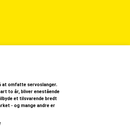
å at omfatte servoslanger.
rt to år, bliver enestående
lbyde et tilsvarende bredt
arket - og mange andre er