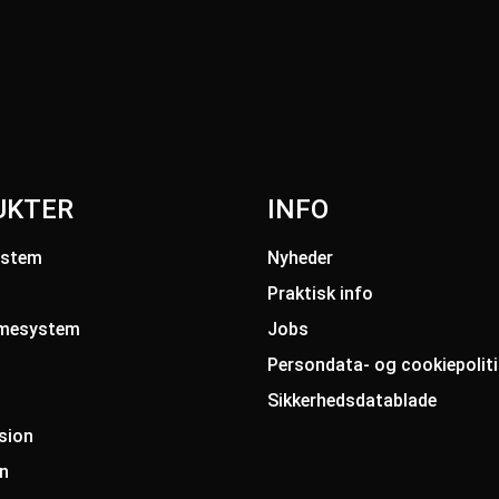
UKTER
INFO
ystem
Nyheder
Praktisk info
rmesystem
Jobs
Persondata- og cookiepoliti
Sikkerhedsdatablade
sion
n