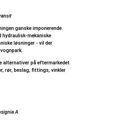
ransit
kningen ganske imponerende.
ed hydraulisk-mekaniske
niske løsninger - vil der
 vognpark.
e alternativer på eftermarkedet
 rør, beslag, fittings, vinkler
nsignia A