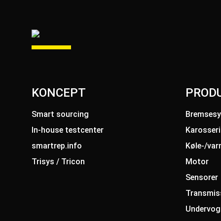
KONCEPT
PROD
Smart sourcing
Bremses
In-house testcenter
Karosseri
smartrep.info
Køle-/va
Trisys / Tricon
Motor
Sensorer
Transmis
Undervog