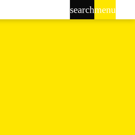
search
menu