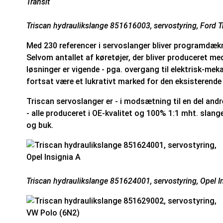
Triscan hydraulikslange 851616003, servostyring, Ford T
Med 230 referencer i servoslanger bliver programdæ
Selvom antallet af køretøjer, der bliver produceret m
løsninger er vigende - pga. overgang til elektrisk-meka
fortsat være et lukrativt marked for den eksisterende
Triscan servoslanger er - i modsætning til en del andr
- alle produceret i OE-kvalitet og 100% 1:1 mht. slanger,
og buk.
Triscan hydraulikslange 851624001, servostyring, Opel I