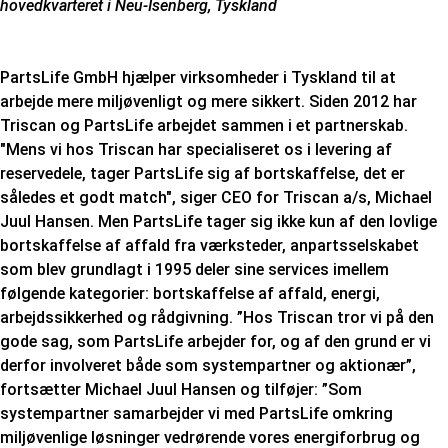
hovedkvarteret i Neu-Isenberg, Tyskland
PartsLife GmbH hjælper virksomheder i Tyskland til at
arbejde mere miljøvenligt og mere sikkert. Siden 2012 har
Triscan og PartsLife arbejdet sammen i et partnerskab.
"Mens vi hos Triscan har specialiseret os i levering af
reservedele, tager PartsLife sig af bortskaffelse, det er
således et godt match", siger CEO for Triscan a/s, Michael
Juul Hansen. Men PartsLife tager sig ikke kun af den lovlige
bortskaffelse af affald fra værksteder, anpartsselskabet
som blev grundlagt i 1995 deler sine services imellem
følgende kategorier: bortskaffelse af affald, energi,
arbejdssikkerhed og rådgivning. ”Hos Triscan tror vi på den
gode sag, som PartsLife arbejder for, og af den grund er vi
derfor involveret både som systempartner og aktionær”,
fortsætter Michael Juul Hansen og tilføjer: ”Som
systempartner samarbejder vi med PartsLife omkring
miljøvenlige løsninger vedrørende vores energiforbrug og