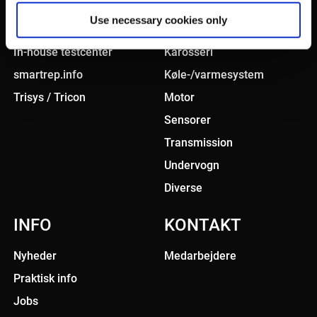
Use necessary cookies only
Smart sourcing
Bremsesystem
In-house testcenter
Karosseri
smartrep.info
Køle-/varmesystem
Trisys / Tricon
Motor
Sensorer
Transmission
Undervogn
Diverse
INFO
KONTAKT
Nyheder
Medarbejdere
Praktisk info
Jobs