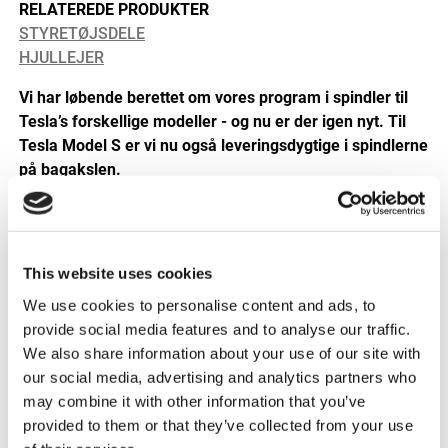
RELATEREDE PRODUKTER
STYRETØJSDELE
HJULLEJER
Vi har løbende berettet om vores program i spindler til
Tesla’s forskellige modeller - og nu er der igen nyt. Til
Tesla Model S er vi nu også leveringsdygtige i spindlerne
på bagakslen.
This website uses cookies
We use cookies to personalise content and ads, to
Triscan spindel 8500 81714 til Tesla
Model S, bagaksel,
provide social media features and to analyse our traffic.
højre side
We also share information about your use of our site with
our social media, advertising and analytics partners who
may combine it with other information that you’ve
Se det komplette program her…
provided to them or that they’ve collected from your use