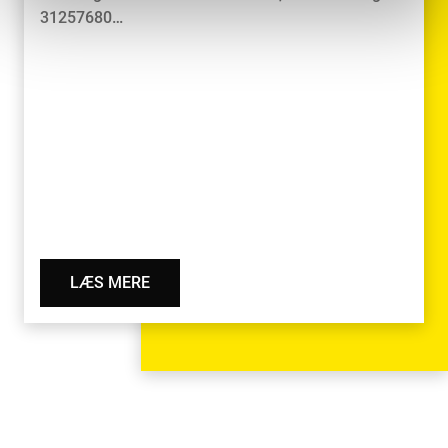
31257680…
LÆS MERE