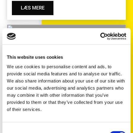
LÆS MERE
TECH NEWS
2025
Kun hos TRISCAN:
This website uses cookies
Håndbremsekabler til Suzuki
We use cookies to personalise content and ads, to
Jimny og Toyota AYGO X
provide social media features and to analyse our traffic.
We also share information about your use of our site with
Som den eneste leverandør på eftermarkedet kan
our social media, advertising and analytics partners who
vi nu tilbyde håndbremskabler til Suzuki Jimny,…
may combine it with other information that you’ve
provided to them or that they’ve collected from your use
of their services.
Consent