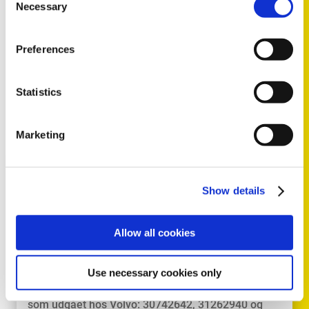
Necessary
Selection
Preferences
Statistics
LÆS MERE
Marketing
TECH NEWS
2025
Show details
Nyt design: Håndbremsekabel til
Volvo C30 / C70 / S40 / V40 /
Allow all cookies
V50
Use necessary cookies only
Håndbremsekablet med følgende OE-nr. er opført
som udgået hos Volvo: 30742642, 31262940 og