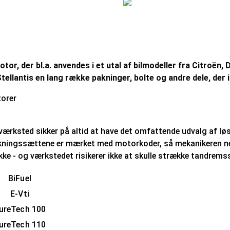
, der bl.a. anvendes i et utal af bilmodeller fra Citroën, 
llantis en lang række pakninger, bolte og andre dele, der
ksted sikker på altid at have det omfattende udvalg af løsde
ningssættene er mærket med motorkoder, så mekanikeren nemt
e - og værkstedet risikerer ikke at skulle strække tandremss
BiFuel
E-Vti
ureTech 100
ureTech 110