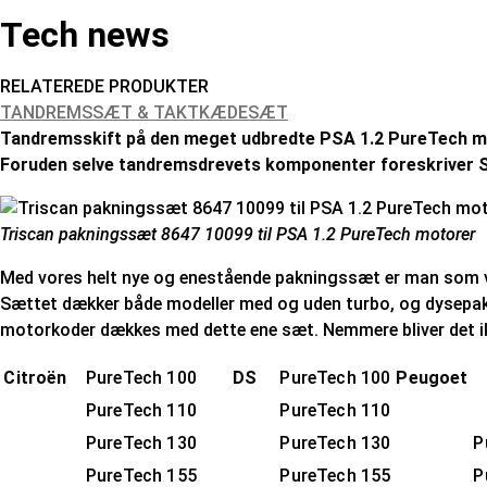
Tech news
RELATEREDE PRODUKTER
TANDREMSSÆT & TAKTKÆDESÆT
Tandremsskift på den meget udbredte PSA 1.2 PureTech motor
Foruden selve tandremsdrevets komponenter foreskriver Ste
Triscan pakningssæt 8647 10099 til PSA 1.2 PureTech motorer
Med vores helt nye og enestående pakningssæt er man som vær
Sættet dækker både modeller med og uden turbo, og dysepak
motorkoder dækkes med dette ene sæt. Nemmere bliver det ikk
Citroën
PureTech 100
DS
PureTech 100
Peugoet
PureTech 110
PureTech 110
PureTech 130
PureTech 130
P
PureTech 155
PureTech 155
P