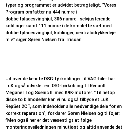
typer og programmet er udvidet betragteligt. ”Vores
Program omfatter nu 444 numre i
dobbeltpladesvinghjul, 306 numre i selvjusterende
koblinger samt 111 numre i de komplette sæt med
dobbeltpladesvinghjul, koblinger, centraludrykkerleje
m.v.” siger Søren Nielsen fra Triscan.
Ud over de kendte DSG-tørkoblinger til VAG-biler har
LuK også udviklet en DSG-tørkobling til Renault
Megane III og Scenic III med K9K-motorer. ”Til netop
disse to bilmodeller kan vi nu også tilbyde et LuK
RepSet 2CT, som indeholder alle nødvendige dele for en
korrekt reparation”, forklarer Søren Nielsen og tilføjer:
”Men også her er det væsentligt at følge
monteringsvejledningen minutiøst og altid anvende det