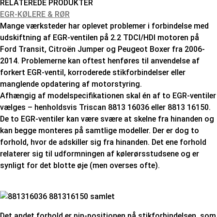
RELATEREDE PRODUKTER
EGR-KØLERE & RØR
Mange værksteder har oplevet problemer i forbindelse med
udskiftning af EGR-ventilen på 2.2 TDCI/HDI motoren på
Ford Transit, Citroën Jumper og Peugeot Boxer fra 2006-
2014. Problemerne kan oftest henføres til anvendelse af
forkert EGR-ventil, korroderede stikforbindelser eller
manglende opdatering af motorstyring.
Afhængig af modelspecifikationen skal én af to EGR-ventiler
vælges – henholdsvis Triscan 8813 16036 eller 8813 16150.
De to EGR-ventiler kan være svære at skelne fra hinanden og
kan begge monteres på samtlige modeller. Der er dog to
forhold, hvor de adskiller sig fra hinanden. Det ene forhold
relaterer sig til udformningen af kølerørsstudsene og er
synligt for det blotte øje (men overses ofte).
Det andet forhold er pin-positionen på stikforbindelsen, som