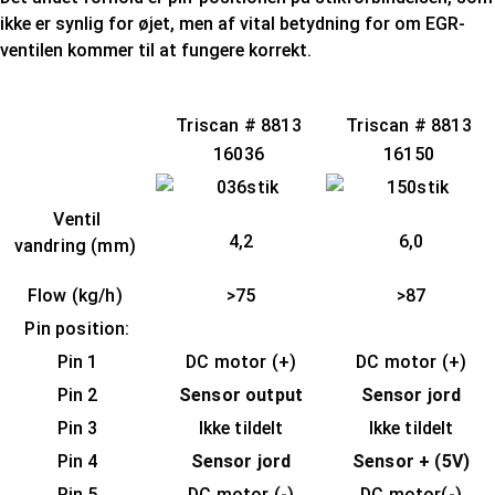
ikke er synlig for øjet, men af vital betydning for om EGR-
ventilen kommer til at fungere korrekt.
Triscan # 8813
Triscan # 8813
16036
16150
Ventil
4,2
6,0
vandring (mm)
Flow (kg/h)
>75
>87
Pin position:
Pin 1
DC motor (+)
DC motor (+)
Pin 2
Sensor output
Sensor jord
Pin 3
Ikke tildelt
Ikke tildelt
Pin 4
Sensor jord
Sensor + (5V)
Pin 5
DC motor (-)
DC motor(-)