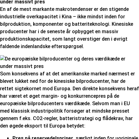
under massivt pres
En af de mest markante makrotendenser er den stigende
industrielle overkapacitet i Kina – ikke mindst inden for
bilproduktion, komponenter og batteriteknologi. Kinesiske
producenter har i de seneste år opbygget en massiv
produktionskapacitet, som langt overstiger den i øvrigt
faldende indenlandske efterspørgsel.
Som konsekvens af at det amerikanske marked nærmest er
blevet lukket ned for de kinesiske bilproducenter, har de
rettet sigtekornet mod Europa. Den direkte konsekvens heraf
har været et øget margin- og konkurrencepres på de
europæiske bilproducenters værdikæde. Selvom man i EU
med klassisk industripolitik forsøger at mindske presset
gennem f.eks. CO2-regler, batteristrategi og flådekrav, har
den øgede eksport til Europa betydet:
Pres på reservedelspriser
, særligt inden for uoriginale