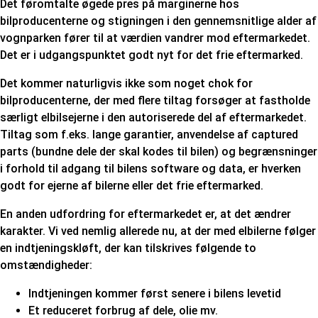
Det føromtalte øgede pres på marginerne hos
bilproducenterne og stigningen i den gennemsnitlige alder af
vognparken fører til at værdien vandrer mod eftermarkedet.
Det er i udgangspunktet godt nyt for det frie eftermarked.
Det kommer naturligvis ikke som noget chok for
bilproducenterne, der med flere tiltag forsøger at fastholde
særligt elbilsejerne i den autoriserede del af eftermarkedet.
Tiltag som f.eks. lange garantier, anvendelse af captured
parts (bundne dele der skal kodes til bilen) og begrænsninger
i forhold til adgang til bilens software og data, er hverken
godt for ejerne af bilerne eller det frie eftermarked.
En anden udfordring for eftermarkedet er, at det ændrer
karakter. Vi ved nemlig allerede nu, at der med elbilerne følger
en indtjeningskløft, der kan tilskrives følgende to
omstændigheder:
Indtjeningen kommer først senere i bilens levetid
Et reduceret forbrug af dele, olie mv.