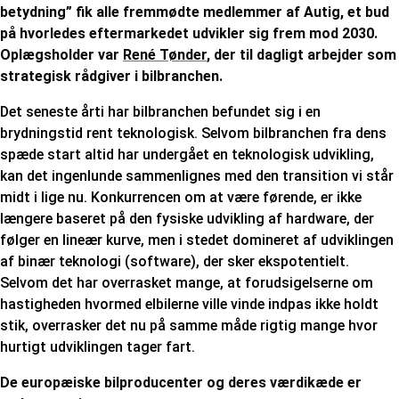
betydning” fik alle fremmødte medlemmer af Autig, et bud
på hvorledes eftermarkedet udvikler sig frem mod 2030.
Oplægsholder var
René Tønder
, der til dagligt arbejder som
strategisk rådgiver i bilbranchen.
Det seneste årti har bilbranchen befundet sig i en
brydningstid rent teknologisk. Selvom bilbranchen fra dens
spæde start altid har undergået en teknologisk udvikling,
kan det ingenlunde sammenlignes med den transition vi står
midt i lige nu. Konkurrencen om at være førende, er ikke
længere baseret på den fysiske udvikling af hardware, der
følger en lineær kurve, men i stedet domineret af udviklingen
af binær teknologi (software), der sker ekspotentielt.
Selvom det har overrasket mange, at forudsigelserne om
hastigheden hvormed elbilerne ville vinde indpas ikke holdt
stik, overrasker det nu på samme måde rigtig mange hvor
hurtigt udviklingen tager fart.
De europæiske bilproducenter og deres værdikæde er