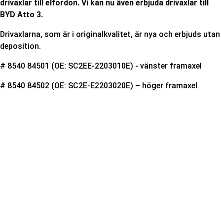
drivaxlar till elfordon. Vi kan nu även erbjuda drivaxlar till
BYD Atto 3.
Drivaxlarna, som är i originalkvalitet, är nya och erbjuds utan
deposition
.
# 8540 84501 (OE: SC2EE-2203010E) -
vänster framaxel
# 8540 84502 (OE: SC2E-E2203020E) – h
öger framaxel