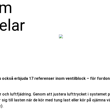
om
elar
nu också erbjuda 17 referenser inom ventilblock – för for
lgar och luftfjädring. Genom att justera lufttrycket i system
ig till lasten när de kör med tung last eller kör på ojämna v
).