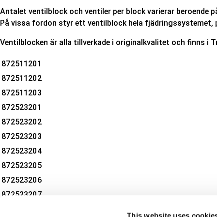
Antalet ventilblock och ventiler per block varierar beroende 
På vissa fordon styr ett ventilblock hela fjädringssystemet, p
Ventilblocken är alla tillverkade i originalkvalitet och finns 
872511201
872511202
872511203
872523201
872523202
872523203
872523204
872523205
872523206
872523207
872523208
This website uses cookie