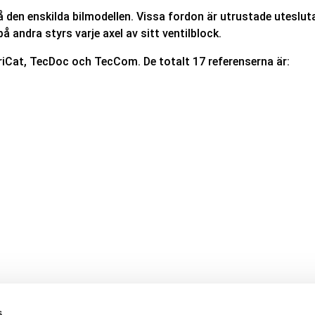
på den enskilda bilmodellen. Vissa fordon är utrustade uteslu
å andra styrs varje axel av sitt ventilblock.
i TriCat, TecDoc och TecCom. De totalt 17 referenserna är:
s