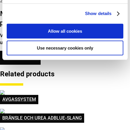
2022
Motor- och växellåds upphängning - ny
Show details
produktgrupp hos Triscan
Allow all cookies
Vi introducerar nu ett program med motor- och växellåds
upphängning, som hittills uppgår till 252…
Use necessary cookies only
LÄS MER
Related products
AVGASSYSTEM
BRÄNSLE OCH UREA ADBLUE-SLANG