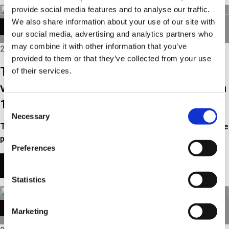
provide social media features and to analyse our traffic.
We also share information about your use of our site with
TECH NEWS
our social media, advertising and analytics partners who
may combine it with other information that you’ve
2025
provided to them or that they’ve collected from your use
Tillägg till packningskitt för användning
of their services.
vid byte av kamremmar på PSA PureTech
1.2-motorer
Consent
Necessary
Selection
Tidigare i år var vi de enda på eftermarknaden som lanserade
packningskitt 8647 10099, innehållande…
Preferences
LÄS MER
Statistics
TECH NEWS
Marketing