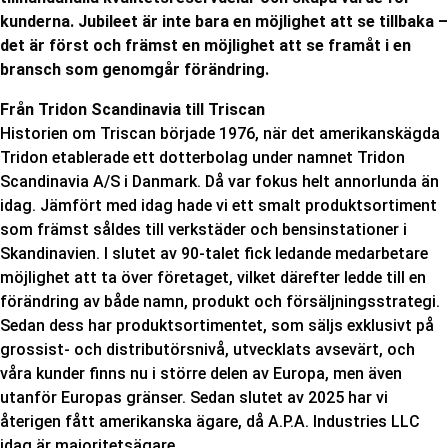
kunderna. Jubileet är inte bara en möjlighet att se tillbaka –
det är först och främst en möjlighet att se framåt i en
bransch som genomgår förändring.
Från Tridon Scandinavia till Triscan
Historien om Triscan började 1976, när det amerikanskägda
Tridon etablerade ett dotterbolag under namnet Tridon
Scandinavia A/S i Danmark. Då var fokus helt annorlunda än
idag. Jämfört med idag hade vi ett smalt produktsortiment
som främst såldes till verkstäder och bensinstationer i
Skandinavien. I slutet av 90-talet fick ledande medarbetare
möjlighet att ta över företaget, vilket därefter ledde till en
förändring av både namn, produkt och försäljningsstrategi.
Sedan dess har produktsortimentet, som säljs exklusivt på
grossist- och distributörsnivå, utvecklats avsevärt, och
våra kunder finns nu i större delen av Europa, men även
utanför Europas gränser. Sedan slutet av 2025 har vi
återigen fått amerikanska ägare, då A.P.A. Industries LLC
idag är majoritetsägare.