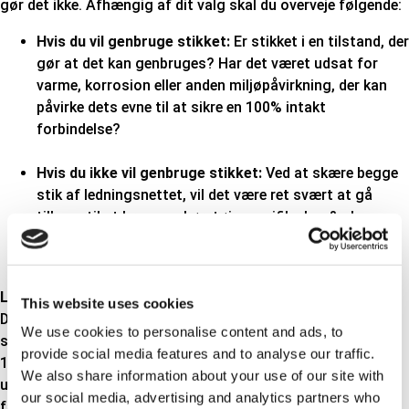
gør det ikke. Afhængig af dit valg skal du overveje følgende:
Hvis du vil genbruge stikket:
Er stikket i en tilstand, der
gør at det kan genbruges? Har det været udsat for
varme, korrosion eller anden miljøpåvirkning, der kan
påvirke dets evne til at sikre en 100% intakt
forbindelse?
Hvis du ikke vil genbruge stikket:
Ved at skære begge
stik af ledningsnettet, vil det være ret svært at gå
tilbage til at bruge en køretøjsspecifik plug & play
lambdasensor.
Lodning
This website uses cookies
De op til 5 ledninger som skal loddes sammen, udgør et
We use cookies to personalise content and ads, to
svagt punkt af flere årsager:
provide social media features and to analyse our traffic.
1) Ledningerne kan forbindes forkert, fordi farverne på
We also share information about your use of our site with
universal lambdasensoren ofte ikke er de samme, som
our social media, advertising and analytics partners who
farverne på køretøjets ledningsnet.