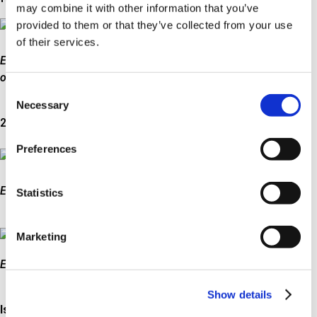
may combine it with other information that you’ve
provided to them or that they’ve collected from your use
of their services.
Eksempel på forskellige farvekoder på henholdsvis køretøjets
og universal lambdasensorens ledningsnet
Consent
Necessary
Selection
2) Risiko for "kold" lodning.
Preferences
Eksempel på “kold”-lodning
Statistics
Marketing
Eksempel på korrekt udført lodning
Show details
Isolering