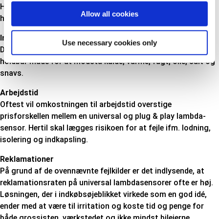
Hver af de op til 5 samlinger skal isoleres på en ordentlig og
Allow all cookies
holdbar måde.
Indkapsling
Use necessary cookies only
De op til 5 samlinger skal indkapsles på en ordentlig og
holdbar måde for at modstå kulde, varme, fugt, olie, salt og
snavs.
Arbejdstid
Oftest vil omkostningen til arbejdstid overstige
prisforskellen mellem en universal og plug & play lambda-
sensor. Hertil skal lægges risikoen for at fejle ifm. lodning,
isolering og indkapsling.
Reklamationer
På grund af de ovennævnte fejlkilder er det indlysende, at
reklamationsraten på universal lambdasensorer ofte er høj.
Løsningen, der i indkøbsøjeblikket virkede som en god idé,
ender med at være til irritation og koste tid og penge for
både grossisten, værkstedet og ikke mindst bilejerne.