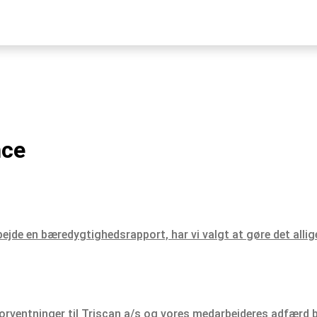
nce
rbejde en bæredygtighedsrapport, har vi valgt at gøre det al
rventninger til Triscan a/s og vores medarbejderes adfærd