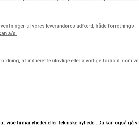
ventninger til vores leverandøres adfærd, både forretnings
can a/s.
rdning, at indberette ulovlige eller alvorlige forhold, som ve
at vise firmanyheder eller tekniske nyheder. Du kan også gå vid