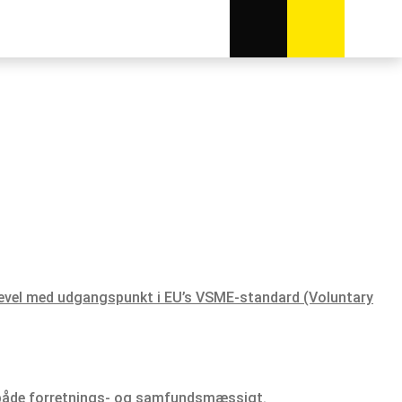
ligevel med udgangspunkt i EU’s VSME-standard (Voluntary
 både forretnings- og samfundsmæssigt.