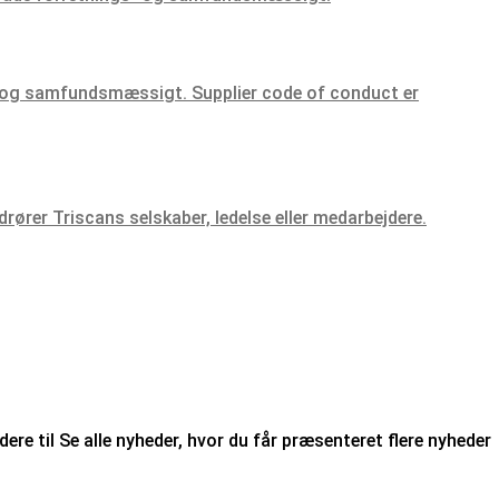
 - og samfundsmæssigt. Supplier code of conduct er
drører Triscans selskaber, ledelse eller medarbejdere.
ere til Se alle nyheder, hvor du får præsenteret flere nyheder