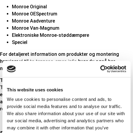
Monroe Original
Monroe OESpectrum
Monroe Aadventure
Monroe Van-Magnum
Elektroniske Monroe-støddæmpere
Speciel
For detaljeret information om produkter og montering
henviser vi til
ta.tenneco-emea.info
hvor du også har
mulighed for at tilmelde dig Tenneco's nyhedsbrev.
TRISCAN
Til den ældre, men højfrekvente del af vognparken, er vores
This website uses cookies
egne Triscan støddæmpere i OE-kvalitet et prisbilligt
We use cookies to personalise content and ads, to
alternativ. Støddæmperprogrammet på mere end 100
provide social media features and to analyse our traffic.
referencer består udelukkende af gasdæmpere.
We also share information about your use of our site with
our social media, advertising and analytics partners who
may combine it with other information that you’ve