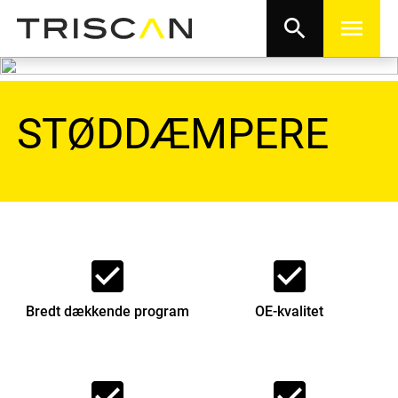
search
menu
STØDDÆMPERE
check_box
check_box
Bredt dækkende program
OE-kvalitet
check_box
check_box