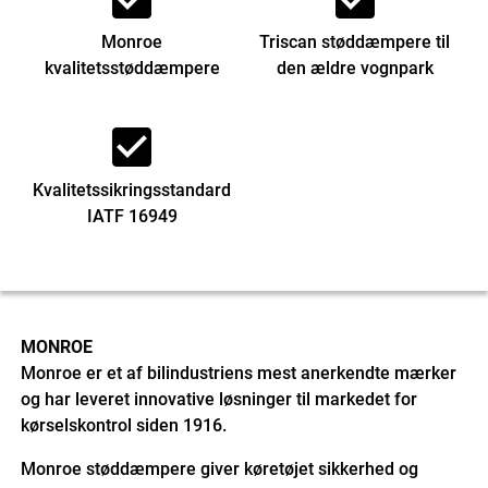
Monroe
Triscan støddæmpere til
kvalitetsstøddæmpere
den ældre vognpark
check_box
Kvalitetssikringsstandard
IATF 16949
MONROE
Monroe er et af bilindustriens mest anerkendte mærker
og har leveret innovative løsninger til markedet for
kørselskontrol siden 1916.
Monroe støddæmpere giver køretøjet sikkerhed og