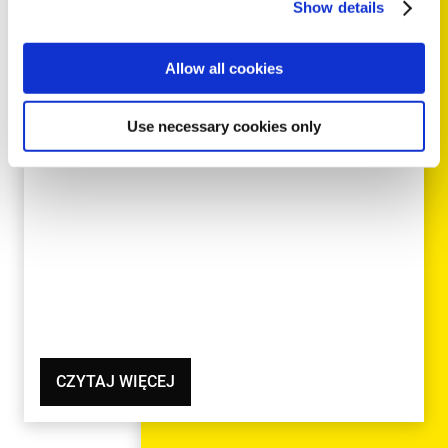
Show details
oraz wały napędowe do V60 D6
Plugin Hybrid
Allow all cookies
Zarówno do modeli V60 T6, T8 Plugin Hybrid, XC60
T6, jak i XC60 T6 R-Design możemy teraz
Use necessary cookies only
dostarczyć…
CZYTAJ WIĘCEJ