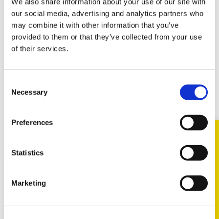
We also share information about your use of our site with
LATEST PRODUCT RELATED NEWS
our social media, advertising and analytics partners who
may combine it with other information that you’ve
provided to them or that they’ve collected from your use
of their services.
WSZYSTKO
Consent
Necessary
Selection
Zobacz wszystkie aktualności
Preferences
Statistics
TECH NEWS
2025
Marketing
Sprężyny śrubowe do szerokiej
gamy popularnych modeli Volvo