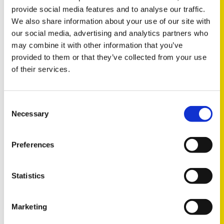
provide social media features and to analyse our traffic.
We also share information about your use of our site with
our social media, advertising and analytics partners who
may combine it with other information that you’ve
2026
provided to them or that they’ve collected from your use
НОВИНКА: Датчики уровня для
of their services.
регулировки уровня подъёма и
передних фар
Consent
Necessary
Selection
Мы снова расширяем наш обширный
ассортимент датчиков – на этот раз добавляем
Preferences
до 50 наименований…
Statistics
ПОДРОБНЕЕ
Marketing