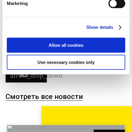
Marketing
Читайте последние новости здесь. Вы можете
фильтровать только новости компании или
Show details
технические новости. Вы также можете нажать на
«Просмотреть все новости», где вам будут
представлены несколько новостей одновременно.
Allow all cookies
Use necessary cookies only
ВСЕ
Смотреть все новости