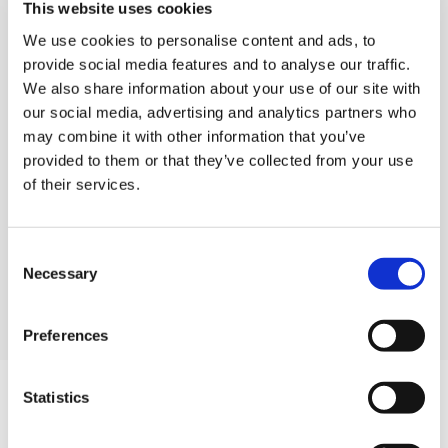
останавливаемся на этом. При получении товара
This website uses cookies
мы проводим выборочные проверки разного рода.
We use cookies to personalise content and ads, to
Например, это может быть:
provide social media features and to analyse our traffic.
We also share information about your use of our site with
Проверка размеров по техническим чертежам
our social media, advertising and analytics partners who
Сравнение продуктов с нашими образцами
may combine it with other information that you’ve
Функциональные испытания или испытания
provided to them or that they’ve collected from your use
материалов в нашем
собственном тест центре.
of their services.
Тесты, проведенные независимыми внешними
институтами
Consent
Necessary
Selection
Preferences
Statistics
НОВОСТИ