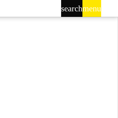
search
menu