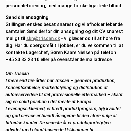
personaleforening, med mange forskelligartede tilbud.
Send din ansøgning
Stillingen ønskes besat snarest og vi afholder løbende
samtaler. Send derfor din ansøgning og dit CV snarest
muligt til
skn@triscan.dk
- vi glæder os til at høre fra
dig. Har du spørgsmål til jobbet, er du velkommen til at
kontakte Lagerchef, Søren Kaare Nielsen på telefon
+45 20 33 23 10 eller på ovenstående mailadresse
Om Triscan
I mere end fire årtier har Triscan – gennem produktion,
konceptskabelse, markedsføring og distribution af
autoreservedele til det professionelle eftermarked – skabt
sig en solid position i det meste af Europa.
Leveringssikkerhed, et bredt produktprogram, høj kvalitet
og god service er blandt årsagerne til den store pulje af
tilfredse kunder. De seneste år er produktporteføljen
udvidet med cloud-baserede IT-løsninger til