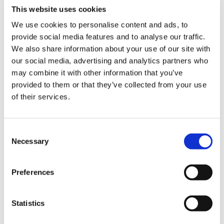
This website uses cookies
We use cookies to personalise content and ads, to
Af ovenstående grund er vi hos Triscan altid påpasselige
provide social media features and to analyse our traffic.
med at kaste os ud i udviklingen af nye sortimenter. En
We also share information about your use of our site with
reservedelsgrossist og Triscan-kunde i Frankrig
our social media, advertising and analytics partners who
overbeviste os imidlertid om, at der er et marked for et
may combine it with other information that you’ve
gasfjedersortiment målrettet populære bilmodeller, hvor
provided to them or that they’ve collected from your use
udskiftningen er nem og ofte udføres som et gør-det-
of their services.
selv-projekt af bilejeren. Knap et halvt år efter må vi
konstatere, at kunden havde ret.
Consent
Sortimentet som er blevet udviklet, består af to dele. Et
Necessary
Selection
display med 10 sæt gasfjedre – altså 20 gasfjedre i alt –
og et borddisplay med budskaber, som i den franske
Preferences
udgave er rettet mod bilejeren. Grunden til at
gasfjedrene præsenteres som sæt er naturligvis, fordi
de skal udskiftes parvist. På emballagen ses i øvrigt en
Statistics
simpel anvisning i hvorledes gasfjedrene udskiftes.