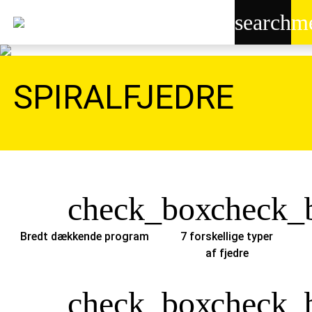
search
m
SPIRALFJEDRE
check_box
check_
Bredt dækkende program
7 forskellige typer
af fjedre
check_box
check_