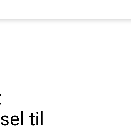
t
el til