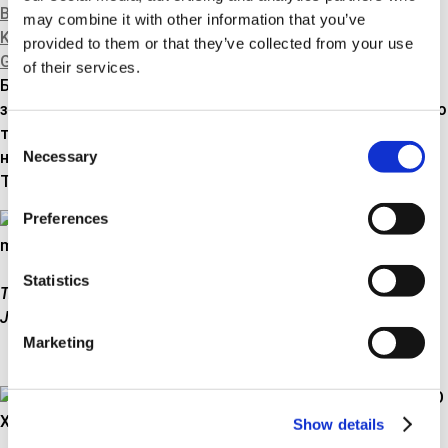
BREMSEHYDRAULIK
may combine it with other information that you’ve
KOBLINGSKABLER
provided to them or that they’ve collected from your use
GEARKABLER
of their services.
Будучи единственным поставщиком на рынке этих
запчастей, мы теперь можем предложить тросы ручного
тормоза для Suzuki Jimny 2018 года выпуска. Еще одна
Consent
Necessary
новинка — тросы ручного тормоза для популярной
Selection
Toyota AYGO X 2022 года выпуска.
Preferences
Statistics
Triscan 8140 69195 –
тросы ручного тормоза для
Suzuki
Jimny, модель 2018
Marketing
Show details