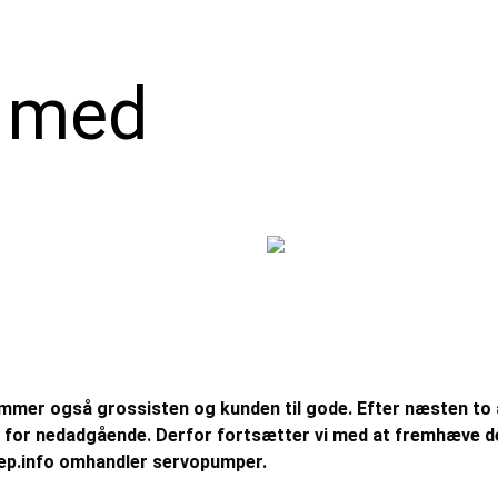
 med
mmer også grossisten og kunden til gode. Efter næsten to å
for nedadgående. Derfor fortsætter vi med at fremhæve de s
p.info omhandler servopumper.