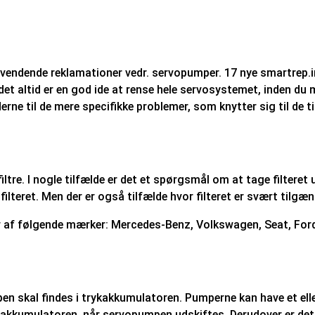
evendende reklamationer vedr. servopumper. 17 nye smartrep.in
et altid er en god ide at rense hele servosystemet, inden du m
e til de mere specifikke problemer, som knytter sig til de tid
ltre. I nogle tilfælde er det et spørgsmål om at tage filteret 
teret. Men der er også tilfælde hvor filteret er svært tilgæn
øjer af følgende mærker: Mercedes-Benz, Volkswagen, Seat, For
umpen skal findes i trykakkumulatoren. Pumperne kan have et e
e trykakkumulatoren, når servopumpen udskiftes. Derudover er d