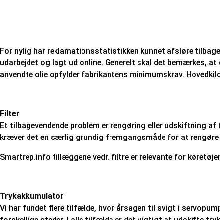
For nylig har reklamationsstatistikken kunnet afsløre tilbag
udarbejdet og lagt ud online. Generelt skal det bemærkes, at d
anvendte olie opfylder fabrikantens minimumskrav. Hovedkildern
Filter
Et tilbagevendende problem er rengøring eller udskiftning af fi
kræver det en særlig grundig fremgangsmåde for at rengøre fil
Smartrep.info tillæggene vedr. filtre er relevante for køret
Trykakkumulator
Vi har fundet flere tilfælde, hvor årsagen til svigt i servop
forskellige steder. I alle tilfælde er det vigtigt at udskift