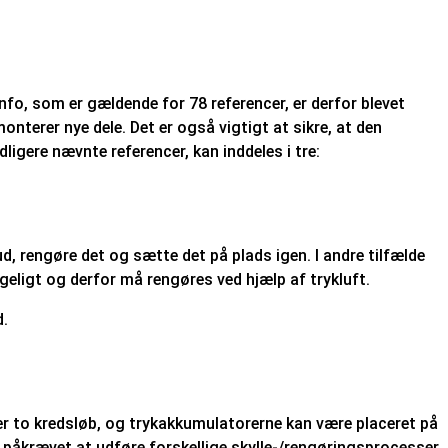
fo, som er gældende for 78 referencer, er derfor blevet
onterer nye dele. Det er også vigtigt at sikre, at den
ligere nævnte referencer, kan inddeles i tre:
ud, rengøre det og sætte det på plads igen. I andre tilfælde
geligt og derfor må rengøres ved hjælp af trykluft.
d.
ller to kredsløb, og trykakkumulatorerne kan være placeret på
et påkrævet at udføre forskellige skylle-/rengøringsprocesser