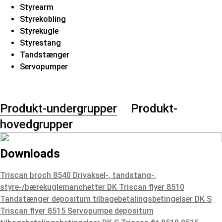
Styrearm
Styrekobling
Styrekugle
Styrestang
Tandstænger
Servopumper
Produkt-undergrupper
Produkt-
hovedgrupper
Downloads
Triscan broch 8540 Drivaksel-, tandstang-,
styre-/bærekuglemanchetter DK
Triscan flyer 8510
Tandstænger depositum tilbagebetalingsbetingelser DK S
Triscan flyer 8515 Servopumpe depositum