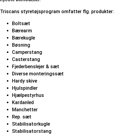
Triscans styretøjsprogram omfatter flg. produkter:
Boltsæt
Bærearm
Bærekugle
Bøsning
Camperstang
Casterstang
Fjederbenslejer & sæt
Diverse monteringssæt
Hardy skive
Hjulspindler
Hjælpestyrhus
Kardanled
Manchetter
Rep. sæt
Stabilisatorkugle
Stabilisatorstang