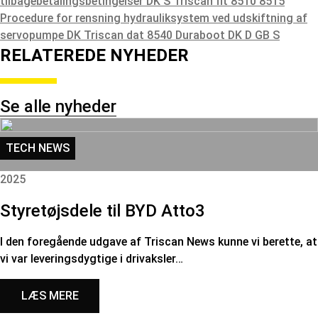
tilbagebetalingsbetingelser DK S
Triscan fit 8510 8515
Procedure for rensning hydrauliksystem ved udskiftning af
servopumpe DK
Triscan dat 8540 Duraboot DK D GB S
RELATEREDE NYHEDER
Se alle nyheder
TECH NEWS
2025
Styretøjsdele til BYD Atto3
I den foregående udgave af Triscan News kunne vi berette, at
vi var leveringsdygtige i drivaksler…
LÆS MERE